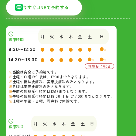
今すぐLINEで予約する
月
火
水
木
金
土
日
診療時間
●
9:30〜12:30
●
●
●
●
●
●
※
●
●
14:30〜18:30
●
●
●
●
●
※
※
休診日：祝日
当院は完全ご予約制です。
土曜・日曜の午後は、17:30までとなります。
土曜午後は皮膚科、美容皮膚科のみとなります。
日曜は美容皮膚科のみとなります。
午前の最終受付時間は12:15までとなります。
午後の最終受付時間は18:00(土日は17:00)までとなります。
土曜の午後・日曜、耳鼻科は休診です。
月
火
水
木
金
土
日
診療科目