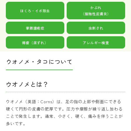
かぶれ
ほくろ・イボ除去
（接触性皮膚炎）
掌蹠膿疱症
虫刺され
褥瘡（床ずれ）
アレルギー検査
ウオノメ・タコについて
ウオノメとは？
ウオノメ（英語：Corns）は、足の指の上部や側面にできる
硬くて円形の皮膚の肥厚です。圧力や摩擦が繰り返し加わる
ことで発生します。通常、小さく、硬く、痛みを伴うことが
多いです。