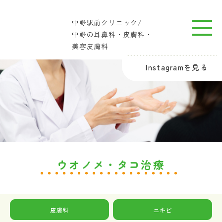
中野駅前クリニック/
中野の耳鼻科・皮膚科・
美容皮膚科
Instagramを見る
ウオノメ・タコ治療
皮膚科
ニキビ