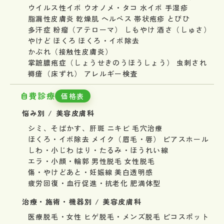
ウイルス性イボ
ウオノメ・タコ
水イボ
手湿疹
脂漏性皮膚炎
乾燥肌
ヘルペス
帯状疱疹
とびひ
多汗症
粉瘤（アテローマ）
しもやけ
酒さ（しゅさ）
やけど
ほくろ
ほくろ・イボ除去
かぶれ（接触性皮膚炎）
掌蹠膿疱症（しょうせきのうほうしょう）
虫刺され
褥瘡（床ずれ）
アレルギー検査
自費診療
価格表
悩み別 / 美容皮膚科
シミ、そばかす、肝斑
ニキビ
毛穴治療
ほくろ・イボ除去
メイク（眉毛・唇）
ピアスホール
しわ・小じわ
はり・たるみ・ほうれい線
エラ・小顔・輪郭
男性脱毛
女性脱毛
傷・やけどあと・妊娠線
美白透明感
疲労回復・血行促進・抗老化
肥満体型
治療・施術・機器別 / 美容皮膚科
医療脱毛・女性
ヒゲ脱毛・メンズ脱毛
ピコスポット