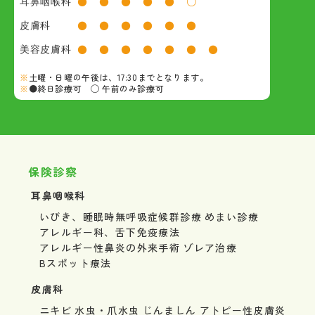
耳鼻咽喉科
●
●
●
●
●
○
皮膚科
●
●
●
●
●
●
美容皮膚科
●
●
●
●
●
●
●
土曜・日曜の午後は、17:30までとなります。
●終日診療可 ◯ 午前のみ診療可
保険診察
耳鼻咽喉科
いびき、睡眠時無呼吸症候群診療
めまい診療
アレルギー科、舌下免疫療法
アレルギー性鼻炎の外来手術
ゾレア治療
Bスポット療法
皮膚科
ニキビ
水虫・爪水虫
じんましん
アトピー性皮膚炎