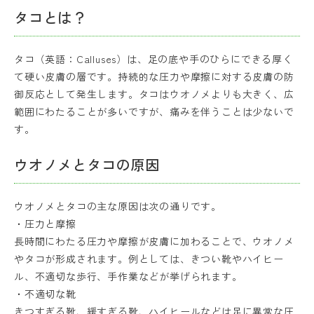
タコとは？
タコ（英語：Calluses）は、足の底や手のひらにできる厚く
て硬い皮膚の層です。持続的な圧力や摩擦に対する皮膚の防
御反応として発生します。タコはウオノメよりも大きく、広
範囲にわたることが多いですが、痛みを伴うことは少ないで
す。
ウオノメとタコの原因
ウオノメとタコの主な原因は次の通りです。
・圧力と摩擦
長時間にわたる圧力や摩擦が皮膚に加わることで、ウオノメ
やタコが形成されます。例としては、きつい靴やハイヒー
ル、不適切な歩行、手作業などが挙げられます。
・不適切な靴
きつすぎる靴、緩すぎる靴、ハイヒールなどは足に異常な圧