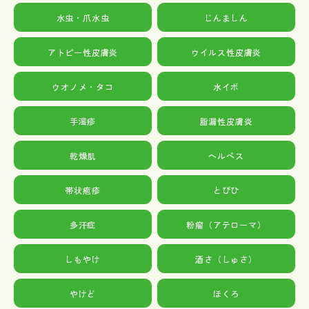
水虫・爪水虫
じんましん
アトピー性皮膚炎
ウイルス性皮膚炎
ウオノメ・タコ
水イボ
手湿疹
脂漏性皮膚炎
乾燥肌
ヘルペス
帯状疱疹
とびひ
多汗症
粉瘤（アテローマ）
しもやけ
酒さ（しゅさ）
やけど
ほくろ