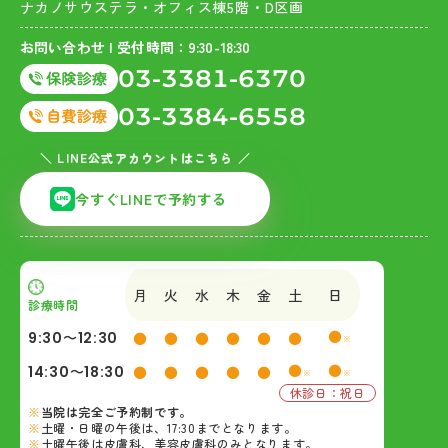
ナカノサウステラ・オフィス棟5階・D区画
お問い合わせ | 受付時間：9:30-18:30
03-3381-6370
03-3384-6558
＼ LINE公式アカウントはこちら ／
今すぐLINEで予約する
月
火
水
木
金
土
日
診療時間
●
9:30〜12:30
●
●
●
●
●
●
※
●
●
14:30〜18:30
●
●
●
●
●
※
※
休診日：祝日
当院は完全ご予約制です。
土曜・日曜の午後は、17:30までとなります。
土曜午後は皮膚科、美容皮膚科のみとなります。