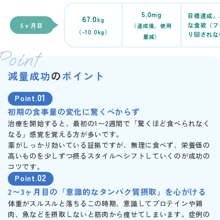
5.0mg
目標達成。
67.0
kg
な食欲（フ
5ヶ月目
（達成後、使用
（-10.0kg）
り回されな
量減）
Point
減量成功
の
ポイント
01
Point.
初期の食事量の変化に驚くべからず
治療を開始すると、最初の1〜2週間で「驚くほど食べられなく
なる」感覚を覚える方が多いです。
薬がしっかり効いている証拠ですが、無理に食べず、栄養価の
高いものを少しずつ摂るスタイルへシフトしていくのが成功の
コツです。
02
Point.
2〜3ヶ月目の「意識的なタンパク質摂取」を心がける
体重がスルスルと落ちるこの時期、意識してプロテインや鶏
肉、魚などを摂取しないと筋肉から痩せてしまいます。症例の