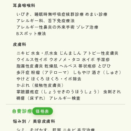
耳鼻咽喉科
いびき、睡眠時無呼吸症候群診療
めまい診療
アレルギー科、舌下免疫療法
アレルギー性鼻炎の外来手術
ゾレア治療
Bスポット療法
皮膚科
ニキビ
水虫・爪水虫
じんましん
アトピー性皮膚炎
ウイルス性イボ
ウオノメ・タコ
水イボ
手湿疹
脂漏性皮膚炎
乾燥肌
ヘルペス
帯状疱疹
とびひ
多汗症
粉瘤（アテローマ）
しもやけ
酒さ（しゅさ）
やけど
ほくろ
ほくろ・イボ除去
かぶれ（接触性皮膚炎）
掌蹠膿疱症（しょうせきのうほうしょう）
虫刺され
褥瘡（床ずれ）
アレルギー検査
自費診療
価格表
悩み別 / 美容皮膚科
シミ、そばかす、肝斑
ニキビ
毛穴治療