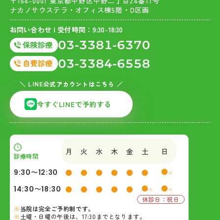
〒164-0001 東京都中野区中野二丁目24番11号
ナカノサウステラ・オフィス棟5階・D区画
お問い合わせ | 受付時間：9:30-18:30
03-3381-6370
03-3384-6558
＼ LINE公式アカウントはこちら ／
今すぐLINEで予約する
月
火
水
木
金
土
日
診療時間
●
9:30〜12:30
●
●
●
●
●
●
※
●
●
14:30〜18:30
●
●
●
●
●
※
※
休診日：祝日
当院は完全ご予約制です。
土曜・日曜の午後は、17:30までとなります。