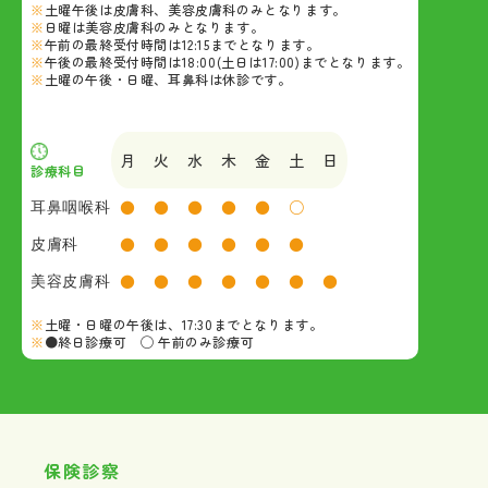
土曜午後は皮膚科、美容皮膚科のみとなります。
日曜は美容皮膚科のみとなります。
午前の最終受付時間は12:15までとなります。
午後の最終受付時間は18:00(土日は17:00)までとなります。
土曜の午後・日曜、耳鼻科は休診です。
月
火
水
木
金
土
日
診療科目
耳鼻咽喉科
●
●
●
●
●
○
皮膚科
●
●
●
●
●
●
美容皮膚科
●
●
●
●
●
●
●
土曜・日曜の午後は、17:30までとなります。
●終日診療可 ◯ 午前のみ診療可
保険診察