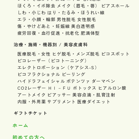
ほくろ・イボ除去
メイク（眉毛・唇）
ピアスホール
しわ・小じわ
はり・たるみ・ほうれい線
エラ・小顔・輪郭
男性脱毛
女性脱毛
傷・やけどあと・妊娠線
美白透明感
疲労回復・血行促進・抗老化
肥満体型
治療・施術・機器別 / 美容皮膚科
医療脱毛・女性
ヒゲ脱毛・メンズ脱毛
ピコスポット
ピコレーザー（ピコトーニング）
エレクトロポーション（ケアシス-S）
ピコフラクショナル
ピーリング
ハイドラフェイシャル
ポテンツァ
ダーマペン
CO2レーザー
ＨＩ－ＦＵ
ボトックス
ヒアルロン酸
アートメイク
ピアッサー
美容点滴・肌育注射
内服・外用薬
サプリメント
医療ダイエット
ギフトチケット
ホーム
初めての方へ