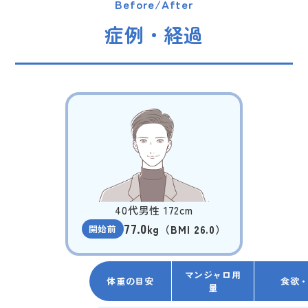
Before/After
症例・経過
40代男性 172cm
77.0
開始前
kg（BMI 26.0）
マンジャロ用
体重の目安
食欲
量