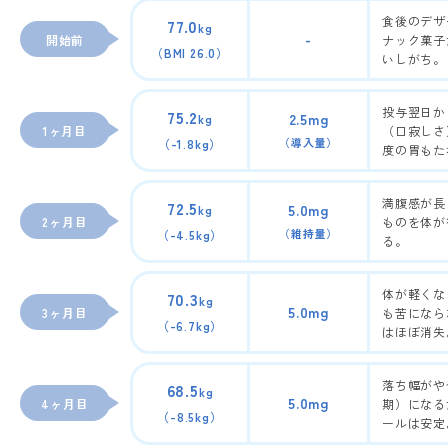
食後のデザ
77.0
kg
-
開始前
ナック菓子
（BMI 26.0）
いしがち。
投与翌日か
75.2
2.5mg
kg
1ヶ月目
（口寂しさ
（導入量）
（-1.8kg）
度の胃もた
満腹感が長
72.5
5.0mg
kg
2ヶ月目
ものを体が
（維持量）
（-4.5kg）
る。
体が軽くな
70.3
kg
5.0mg
3ヶ月目
も苦になら
（-6.7kg）
はほぼ消失
落ち幅がや
68.5
kg
5.0mg
4ヶ月目
期）になる
（-8.5kg）
ールは安定