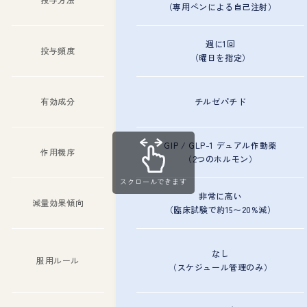
（専用ペンによる自己注射）
週に1回
投与頻度
（曜日を指定）
有効成分
チルゼパチド
GIP / GLP-1 デュアル作動薬
作用機序
（2つのホルモン）
スクロールできます
非常に高い
減量効果傾向
（臨床試験で約15〜20%減）
なし
服用ルール
（スケジュール管理のみ）