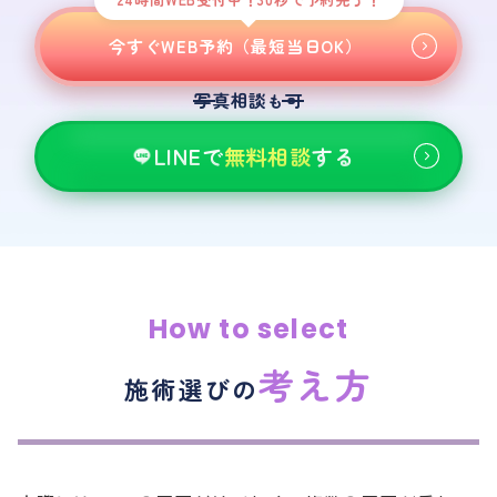
今すぐWEB予約（最短当日OK）
写真相談
可
も
LINEで
無料相談
する
How to select
考え方
施術選びの