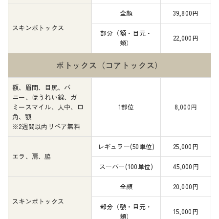
全顔
39,800円
スキンボトックス
部分（額・目元・
22,000円
頬）
ボトックス（コアトックス）
額、眉間、目尻、バ
ニー、ほうれい線、ガ
ミースマイル、人中、口
1部位
8,000円
角、顎
※2週間以内リペア無料
レギュラー
(50単位)
25,000円
エラ、肩、脇
スーパー
(100単位)
45,000円
全顔
20,000円
スキンボトックス
部分（額・目元・
15,000円
頬）