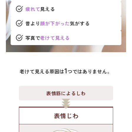
疲れて
見える
昔より
顔が下がった
気がする
写真で
老けて見える
1
老けて見える原因は
つではありません。
表情筋によるしわ