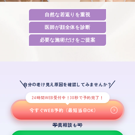
自然な若返り
を
重視
医師が
顔全体を診断
必要な施術
だけを
ご提案
自分の老け見え原因を確認してみませんか？
24時間WEB受付中！30秒で予約完了！
今すぐWEB予約（最短当日OK）
写真相談
可
も