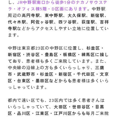
し、
JR中野駅南口から徒歩1分のナカノサウステ
ラ・オフィス棟5階・D区画にあります
。中野駅
周辺の
高円寺駅、東中野駅、大久保駅、新宿駅、
代々木駅、阿佐ヶ谷駅、四ツ谷駅、荻窪駅、吉祥
寺駅
などからアクセスしやすい立地に位置してい
ます。
中野は東京都23区の中野区に位置し、
杉並区・
新宿区・渋谷区・豊島区・板橋区・練馬区に接し
ており
、患者様も多くご来院しています。また、
中央線の沿線上の方も多くいらっしゃり、
三鷹
市・武蔵野市・杉並区・新宿区・千代田区・文京
区・台東区・墨田区などからも
患者様は多くいら
っしゃっています。
都内で遠い区でも、23区内では多く患者さんは
いらっしゃっていて、
大田区・世田谷区・目黒
区・品川区・江東区・江戸川区からも
毎月ご来院