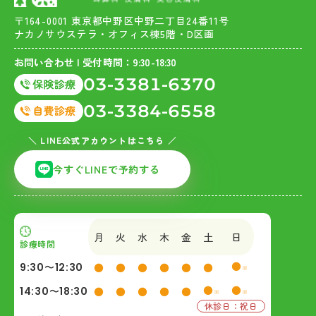
〒164-0001 東京都中野区中野二丁目24番11号
ナカノサウステラ・オフィス棟5階・D区画
お問い合わせ | 受付時間：9:30-18:30
03-3381-6370
03-3384-6558
＼ LINE公式アカウントはこちら ／
今すぐLINEで予約する
月
火
水
木
金
土
日
診療時間
●
9:30〜12:30
●
●
●
●
●
●
※
●
●
14:30〜18:30
●
●
●
●
●
※
※
休診日：祝日