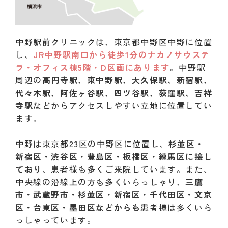
中野駅前クリニックは、東京都中野区中野に位置
し、
JR中野駅南口から徒歩1分のナカノサウステ
ラ・オフィス棟5階・D区画にあります
。中野駅
周辺の
高円寺駅、東中野駅、大久保駅、新宿駅、
代々木駅、阿佐ヶ谷駅、四ツ谷駅、荻窪駅、吉祥
寺駅
などからアクセスしやすい立地に位置してい
ます。
中野は東京都23区の中野区に位置し、
杉並区・
新宿区・渋谷区・豊島区・板橋区・練馬区に接し
ており
、患者様も多くご来院しています。また、
中央線の沿線上の方も多くいらっしゃり、
三鷹
市・武蔵野市・杉並区・新宿区・千代田区・文京
区・台東区・墨田区などからも
患者様は多くいら
っしゃっています。