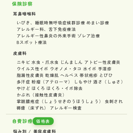
保険診察
耳鼻咽喉科
いびき、睡眠時無呼吸症候群診療
めまい診療
アレルギー科、舌下免疫療法
アレルギー性鼻炎の外来手術
ゾレア治療
Bスポット療法
皮膚科
ニキビ
水虫・爪水虫
じんましん
アトピー性皮膚炎
ウイルス性イボ
ウオノメ・タコ
水イボ
手湿疹
脂漏性皮膚炎
乾燥肌
ヘルペス
帯状疱疹
とびひ
多汗症
粉瘤（アテローマ）
しもやけ
酒さ（しゅさ）
やけど
ほくろ
ほくろ・イボ除去
かぶれ（接触性皮膚炎）
掌蹠膿疱症（しょうせきのうほうしょう）
虫刺され
褥瘡（床ずれ）
アレルギー検査
自費診療
価格表
悩み別 / 美容皮膚科