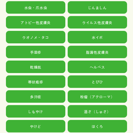
水虫・爪水虫
じんましん
アトピー性皮膚炎
ウイルス性皮膚炎
ウオノメ・タコ
水イボ
手湿疹
脂漏性皮膚炎
乾燥肌
ヘルペス
帯状疱疹
とびひ
多汗症
粉瘤（アテローマ）
しもやけ
酒さ（しゅさ）
やけど
ほくろ