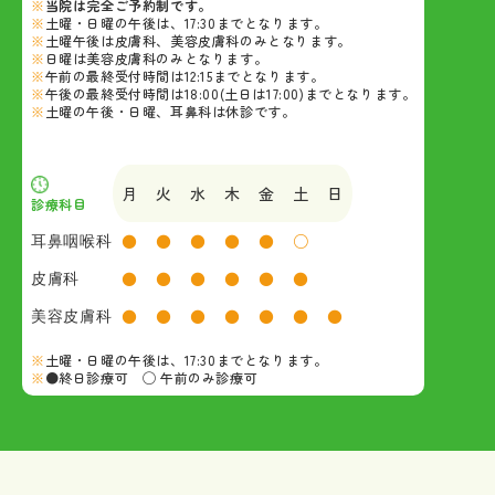
当院は完全ご予約制です。
土曜・日曜の午後は、17:30までとなります。
土曜午後は皮膚科、美容皮膚科のみとなります。
日曜は美容皮膚科のみとなります。
午前の最終受付時間は12:15までとなります。
午後の最終受付時間は18:00(土日は17:00)までとなります。
土曜の午後・日曜、耳鼻科は休診です。
月
火
水
木
金
土
日
診療科目
耳鼻咽喉科
●
●
●
●
●
○
皮膚科
●
●
●
●
●
●
美容皮膚科
●
●
●
●
●
●
●
土曜・日曜の午後は、17:30までとなります。
●終日診療可 ◯ 午前のみ診療可