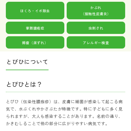
かぶれ
ほくろ・イボ除去
（接触性皮膚炎）
掌蹠膿疱症
虫刺され
褥瘡（床ずれ）
アレルギー検査
とびひについて
とびひとは？
とびひ（伝染性膿痂疹）は、皮膚に細菌が感染して起こる病
気で、水ぶくれやかさぶたが特徴です。特に子どもに多く見
られますが、大人も感染することがあります。名前の通り、
かきむしることで他の部分に広がりやすい病気です。