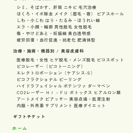
シミ、そばかす、肝斑
ニキビ
毛穴治療
ほくろ・イボ除去
メイク（眉毛・唇）
ピアスホール
しわ・小じわ
はり・たるみ・ほうれい線
エラ・小顔・輪郭
男性脱毛
女性脱毛
傷・やけどあと・妊娠線
美白透明感
疲労回復・血行促進・抗老化
肥満体型
治療・施術・機器別 / 美容皮膚科
医療脱毛・女性
ヒゲ脱毛・メンズ脱毛
ピコスポット
ピコレーザー（ピコトーニング）
エレクトロポーション（ケアシス-S）
ピコフラクショナル
ピーリング
ハイドラフェイシャル
ポテンツァ
ダーマペン
CO2レーザー
ＨＩ－ＦＵ
ボトックス
ヒアルロン酸
アートメイク
ピアッサー
美容点滴・肌育注射
内服・外用薬
サプリメント
医療ダイエット
ギフトチケット
ホーム