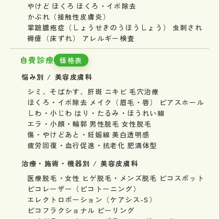
やけど
ほくろ
ほくろ・イボ除去
かぶれ（接触性皮膚炎）
掌蹠膿疱症（しょうせきのうほうしょう）
虫刺され
褥瘡（床ずれ）
アレルギー検査
自費診療
価格表
悩み別 / 美容皮膚科
シミ、そばかす、肝斑
ニキビ
毛穴治療
ほくろ・イボ除去
メイク（眉毛・唇）
ピアスホール
しわ・小じわ
はり・たるみ・ほうれい線
エラ・小顔・輪郭
男性脱毛
女性脱毛
傷・やけどあと・妊娠線
美白透明感
疲労回復・血行促進・抗老化
肥満体型
治療・施術・機器別 / 美容皮膚科
医療脱毛・女性
ヒゲ脱毛・メンズ脱毛
ピコスポット
ピコレーザー（ピコトーニング）
エレクトロポーション（ケアシス-S）
ピコフラクショナル
ピーリング