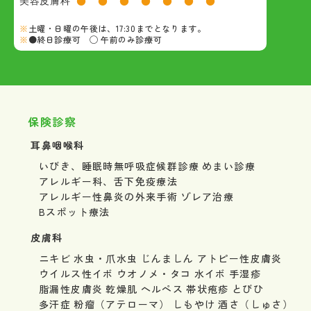
美容皮膚科
●
●
●
●
●
●
●
土曜・日曜の午後は、17:30までとなります。
●終日診療可 ◯ 午前のみ診療可
保険診察
耳鼻咽喉科
いびき、睡眠時無呼吸症候群診療
めまい診療
アレルギー科、舌下免疫療法
アレルギー性鼻炎の外来手術
ゾレア治療
Bスポット療法
皮膚科
ニキビ
水虫・爪水虫
じんましん
アトピー性皮膚炎
ウイルス性イボ
ウオノメ・タコ
水イボ
手湿疹
脂漏性皮膚炎
乾燥肌
ヘルペス
帯状疱疹
とびひ
多汗症
粉瘤（アテローマ）
しもやけ
酒さ（しゅさ）