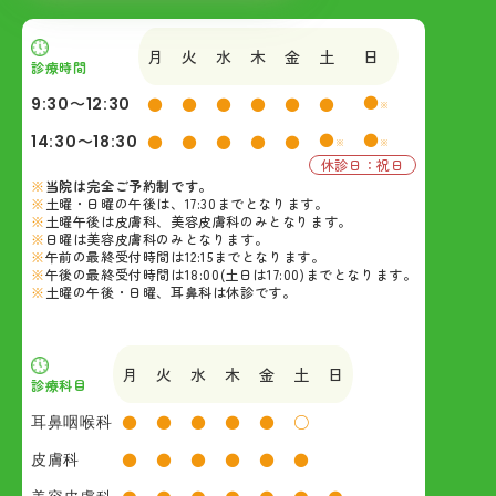
月
火
水
木
金
土
日
診療時間
●
9:30〜12:30
●
●
●
●
●
●
※
●
●
14:30〜18:30
●
●
●
●
●
※
※
休診日：祝日
当院は完全ご予約制です。
土曜・日曜の午後は、17:30までとなります。
土曜午後は皮膚科、美容皮膚科のみとなります。
日曜は美容皮膚科のみとなります。
午前の最終受付時間は12:15までとなります。
午後の最終受付時間は18:00(土日は17:00)までとなります。
土曜の午後・日曜、耳鼻科は休診です。
月
火
水
木
金
土
日
診療科目
耳鼻咽喉科
●
●
●
●
●
○
皮膚科
●
●
●
●
●
●