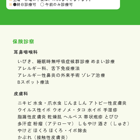
●終日診療可 ◯ 午前のみ診療可
保険診察
耳鼻咽喉科
いびき、睡眠時無呼吸症候群診療
めまい診療
アレルギー科、舌下免疫療法
アレルギー性鼻炎の外来手術
ゾレア治療
Bスポット療法
皮膚科
ニキビ
水虫・爪水虫
じんましん
アトピー性皮膚炎
ウイルス性イボ
ウオノメ・タコ
水イボ
手湿疹
脂漏性皮膚炎
乾燥肌
ヘルペス
帯状疱疹
とびひ
多汗症
粉瘤（アテローマ）
しもやけ
酒さ（しゅさ）
やけど
ほくろ
ほくろ・イボ除去
かぶれ（接触性皮膚炎）