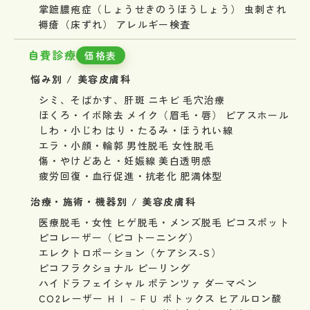
掌蹠膿疱症（しょうせきのうほうしょう）
虫刺され
褥瘡（床ずれ）
アレルギー検査
自費診療
価格表
悩み別 / 美容皮膚科
シミ、そばかす、肝斑
ニキビ
毛穴治療
ほくろ・イボ除去
メイク（眉毛・唇）
ピアスホール
しわ・小じわ
はり・たるみ・ほうれい線
エラ・小顔・輪郭
男性脱毛
女性脱毛
傷・やけどあと・妊娠線
美白透明感
疲労回復・血行促進・抗老化
肥満体型
治療・施術・機器別 / 美容皮膚科
医療脱毛・女性
ヒゲ脱毛・メンズ脱毛
ピコスポット
ピコレーザー（ピコトーニング）
エレクトロポーション（ケアシス-S）
ピコフラクショナル
ピーリング
ハイドラフェイシャル
ポテンツァ
ダーマペン
CO2レーザー
ＨＩ－ＦＵ
ボトックス
ヒアルロン酸