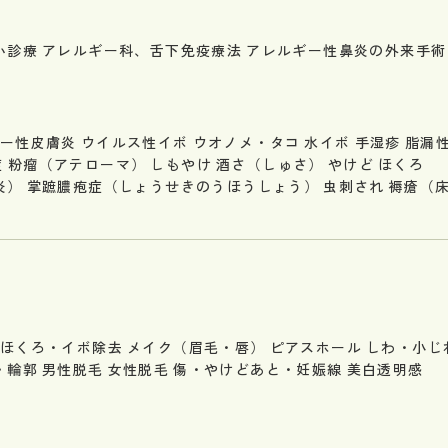
い診療
アレルギー科、舌下免疫療法
アレルギー性鼻炎の外来手術
ー性皮膚炎
ウイルス性イボ
ウオノメ・タコ
水イボ
手湿疹
脂漏
症
粉瘤（アテローマ）
しもやけ
酒さ（しゅさ）
やけど
ほくろ
炎）
掌蹠膿疱症（しょうせきのうほうしょう）
虫刺され
褥瘡（
ほくろ・イボ除去
メイク（眉毛・唇）
ピアスホール
しわ・小じ
・輪郭
男性脱毛
女性脱毛
傷・やけどあと・妊娠線
美白透明感