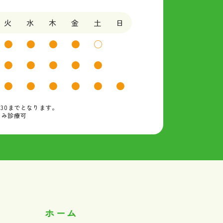
火
水
木
金
土
日
●
●
●
●
○
●
●
●
●
●
●
●
●
●
●
●
:30までとなります。
のみ診療可
ホーム