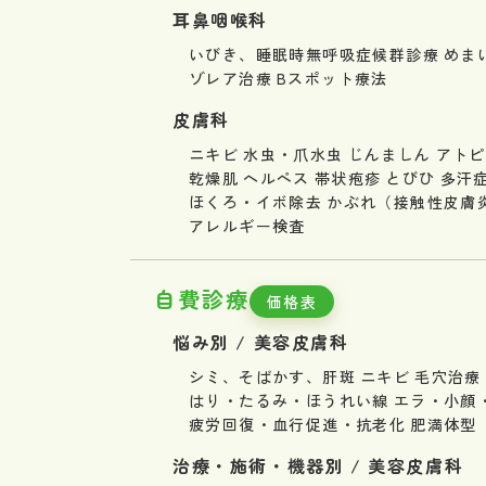
耳鼻咽喉科
いびき、睡眠時無呼吸症候群診療
めま
ゾレア治療
Bスポット療法
皮膚科
ニキビ
水虫・爪水虫
じんましん
アトピ
乾燥肌
ヘルペス
帯状疱疹
とびひ
多汗
ほくろ・イボ除去
かぶれ（接触性皮膚
アレルギー検査
自費診療
価格表
悩み別 / 美容皮膚科
シミ、そばかす、肝斑
ニキビ
毛穴治療
はり・たるみ・ほうれい線
エラ・小顔
疲労回復・血行促進・抗老化
肥満体型
治療・施術・機器別 / 美容皮膚科