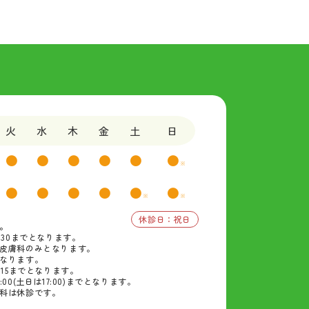
火
水
木
金
土
日
●
●
●
●
●
●
※
●
●
●
●
●
●
※
※
休診日：祝日
。
:30までとなります。
皮膚科のみとなります。
なります。
:15までとなります。
00(土日は17:00)までとなります。
科は休診です。