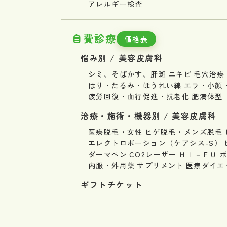
アレルギー検査
自費診療
価格表
悩み別 / 美容皮膚科
シミ、そばかす、肝斑
ニキビ
毛穴治療
はり・たるみ・ほうれい線
エラ・小顔
疲労回復・血行促進・抗老化
肥満体型
治療・施術・機器別 / 美容皮膚科
医療脱毛・女性
ヒゲ脱毛・メンズ脱毛
エレクトロポーション（ケアシス-S）
ダーマペン
CO2レーザー
ＨＩ－ＦＵ
内服・外用薬
サプリメント
医療ダイエ
ギフトチケット