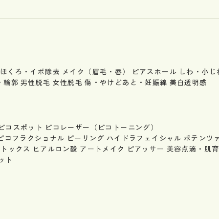
ほくろ・イボ除去
メイク（眉毛・唇）
ピアスホール
しわ・小じ
・輪郭
男性脱毛
女性脱毛
傷・やけどあと・妊娠線
美白透明感
ピコスポット
ピコレーザー（ピコトーニング）
ピコフラクショナル
ピーリング
ハイドラフェイシャル
ポテンツ
ボトックス
ヒアルロン酸
アートメイク
ピアッサー
美容点滴・肌
ット