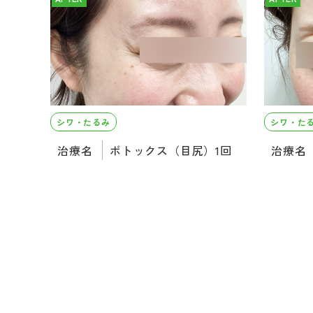
シワ・たるみ
シワ・た
治療名
ボトックス（目尻）1回
治療名