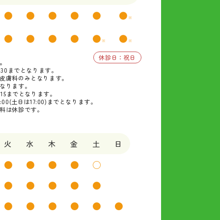
●
●
●
●
●
●
※
●
●
●
●
●
●
※
※
休診日：祝日
。
:30までとなります。
皮膚科のみとなります。
なります。
:15までとなります。
00(土日は17:00)までとなります。
科は休診です。
火
水
木
金
土
日
●
●
●
●
○
●
●
●
●
●
●
●
●
●
●
●