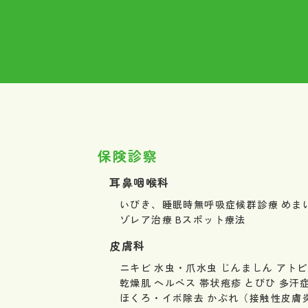
保険診察
耳鼻咽喉科
いびき、睡眠時無呼吸症候群診療
めま
ゾレア治療
Bスポット療法
皮膚科
ニキビ
水虫・爪水虫
じんましん
アトピ
乾燥肌
ヘルペス
帯状疱疹
とびひ
多汗
ほくろ・イボ除去
かぶれ（接触性皮膚