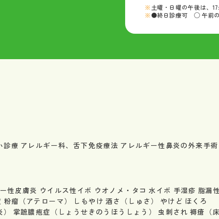
土曜・日曜の午後は、17
●終日診療可 ◯ 午前
い診療
アレルギー科、舌下免疫療法
アレルギー性鼻炎の外来手術
ー性皮膚炎
ウイルス性イボ
ウオノメ・タコ
水イボ
手湿疹
脂漏
症
粉瘤（アテローマ）
しもやけ
酒さ（しゅさ）
やけど
ほくろ
炎）
掌蹠膿疱症（しょうせきのうほうしょう）
虫刺され
褥瘡（